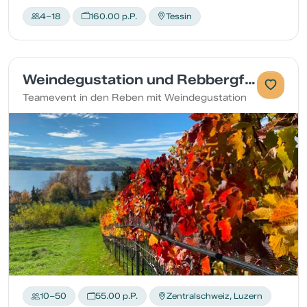
4–18
160.00 p.P.
Tessin
Weindegustation und Rebbergführung
Teamevent in den Reben mit Weindegustation
10–50
55.00 p.P.
Zentralschweiz, Luzern