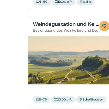
4–60
19.00 p.P.
Wallis
Weindegustation und Kellerführung
Besichtigung des Weinkellers und Degustation
8–75
23.00 p.P.
Schaffhausen