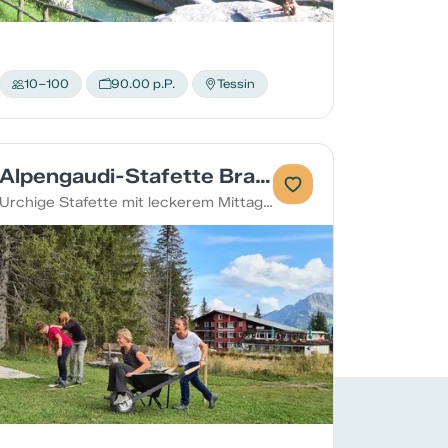
10–100
90.00 p.P.
Tessin
Alpengaudi-Stafette Brambrüesch
Urchige Stafette mit leckerem Mittagsmenü