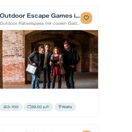
Outdoor Escape Games im Wallis
Outdoor Rätselspass mit coolen Gadgets und Augmented Reality
3–100
39.00 p.P.
Wallis