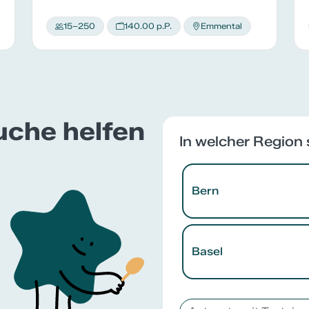
15–250
140.00 p.P.
Emmental
Suche helfen
In welcher Region 
Bern
Basel