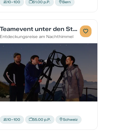
10–100
61.00 p.P.
Bern
Teamevent unter den Sternen
Entdeckungsreise am Nachthimmel
10–100
55.00 p.P.
Schweiz