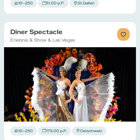
10–250
51.00 p.P.
St.Gallen
Diner Spectacle
Erlebnis & Show & Las Vegas
10–250
175.00 p.P.
Ostschweiz