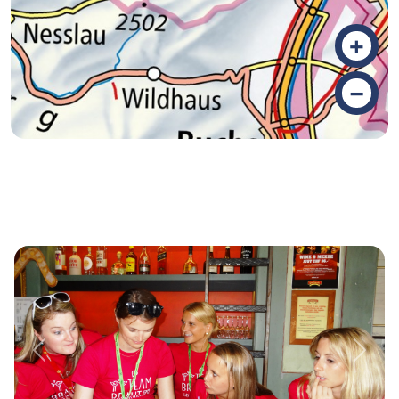
+
–
Previous
Next