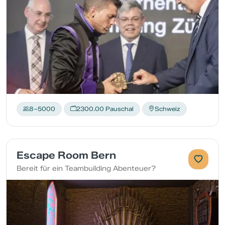
8–5000
2300.00 Pauschal
Schweiz
Escape Room Bern
Bereit für ein Teambuilding Abenteuer?