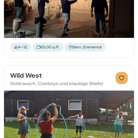
4–12
65.00 p.P.
Bern, Emmental
Wild West
Goldrausch, Cowboys und staubige Stiefel