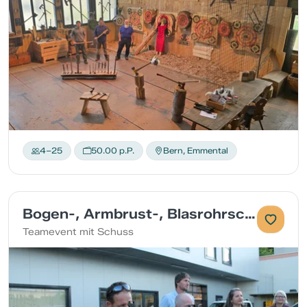
4–25
50.00 p.P.
Bern, Emmental
Bogen-, Armbrust-, Blasrohrschiessen
Teamevent mit Schuss