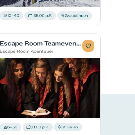
10–40
135.00 p.P.
Graubünden
Escape Room Teamevent in St.Gallen
Escape Room Abenteuer
6–50
33.00 p.P.
St.Gallen