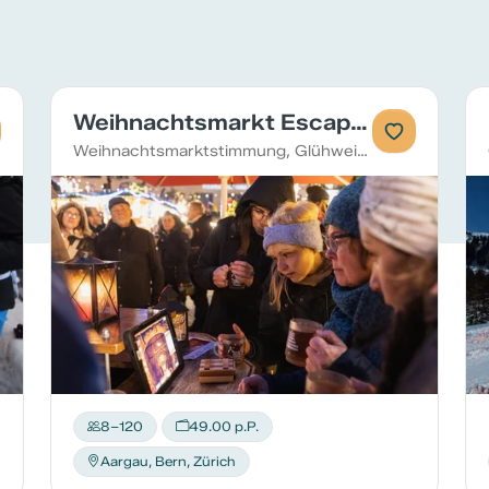
Weihnachtsmarkt Escape Tour
Weihnachtsmarktstimmung, Glühwein, etwas Bewegung und dazu einen spannenden Fall lösen!
8–120
49.00 p.P.
Aargau, Bern, Zürich