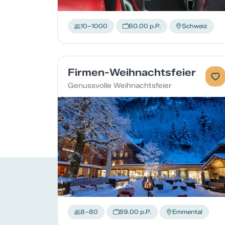
10–1000
60.00 p.P.
Schweiz
Firmen-Weihnachtsfeier
Genussvolle Weihnachtsfeier
8–80
89.00 p.P.
Emmental