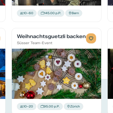
10–60
145.00 p.P.
Bern
Weihnachtsguetzli backen
Süsser Team-Event
10–20
95.00 p.P.
Zürich