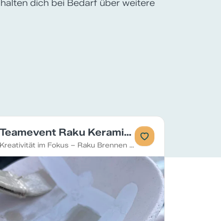
 halten dich bei Bedarf über weitere
Teamevent Raku Keramik brennen
Kreativität im Fokus – Raku Brennen als außergewöhnliches Teamerlebnis und tolles Rahmenprogramm beim Firmenevent