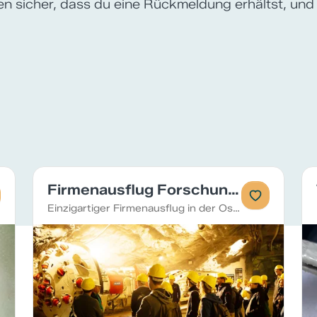
len sicher, dass du eine Rückmeldung erhältst, und
Firmenausflug Forschungsinfrastruktur mit Führung und Essen
Einzigartiger Firmenausflug in der Ostschweiz mit spannender Führung und feiner Verpflegung direkt vor Ort.