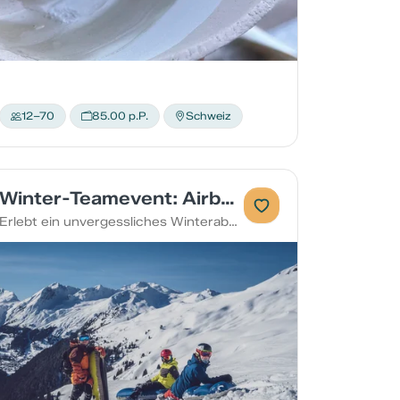
12–70
85.00 p.P.
Schweiz
Winter-Teamevent: Airboard-Fun mit Schneeschuhtour & Fondueplausch
Erlebt ein unvergessliches Winterabenteuer mit Action, Natur und Genuss! Perfekt für Gruppenevents, Firmenausflüge oder Vereinsreisen