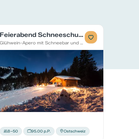
Feierabend Schneeschuhtour Flumserberg
Glühwein-Apero mit Schneebar und Fackeln
8–50
95.00 p.P.
Ostschweiz