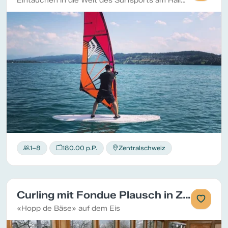
Eintauchen in die Welt des Surfsports am Hallwilersee
1–8
180.00 p.P.
Zentralschweiz
Curling mit Fondue Plausch in Zug
«Hopp de Bäse» auf dem Eis