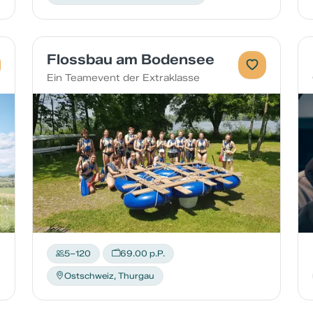
Flossbau am Bodensee
Ein Teamevent der Extraklasse
5–120
69.00 p.P.
Ostschweiz, Thurgau