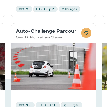
8–12
88.00 p.P.
Thurgau
Auto-Challenge Parcour
Geschicklichkeit am Steuer
8–100
60.00 p.P.
Thurgau