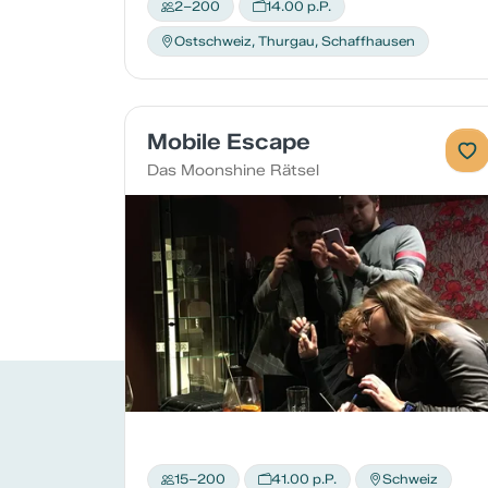
2–200
14.00 p.P.
Ostschweiz, Thurgau, Schaffhausen
Mobile Escape
Das Moonshine Rätsel
15–200
41.00 p.P.
Schweiz