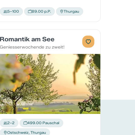
5–100
89.00 p.P.
Thurgau
Romantik am See
Geniesserwochende zu zweit!
2–2
499.00 Pauschal
Ostschweiz, Thurgau