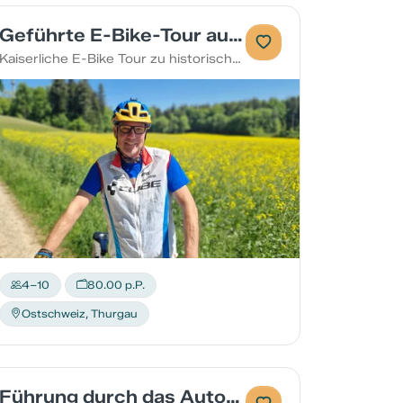
Geführte E-Bike-Tour auf Spuren Napoleon III am schönen Untersee
Kaiserliche E-Bike Tour zu historischen Plätzen ab Ermatingen
4–10
80.00 p.P.
Ostschweiz, Thurgau
Führung durch das Automobilmuseum