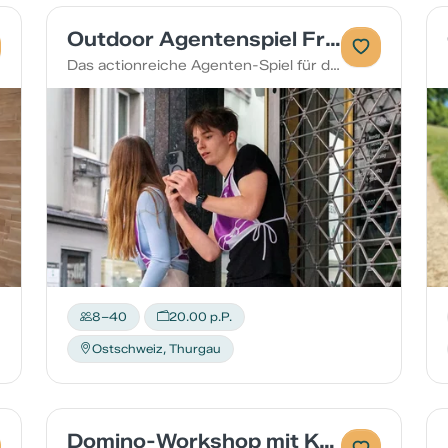
Outdoor Agentenspiel Frauenfeld
Das actionreiche Agenten-Spiel für dein Team!
8–40
20.00 p.P.
Ostschweiz, Thurgau
Domino-Workshop mit Kettenreaktion