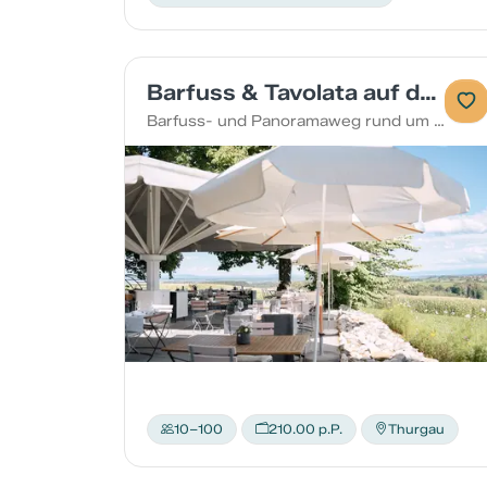
Barfuss & Tavolata auf dem Nollen
Barfuss- und Panoramaweg rund um den Nollen, danach Tavolata mit Weinbegleitung im Giusi’s Nollen: Ein Genussabend mit Jan für Gruppen bis 100 Personen – Natur, Aussicht und regionale Küche in entspannter Atmosphäre.
10–100
210.00 p.P.
Thurgau