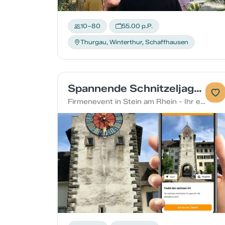
10–80
55.00 p.P.
Thurgau, Winterthur, Schaffhausen
Spannende Schnitzeljagd im Team in Stein am Rhein
Firmenevent in Stein am Rhein - Ihr erkundet die Gemeinde zu Fuss und stärkt gleichzeitig eure Teamkompetenzen. Löst verschiedene Arten von Aufgaben und sammelt Punkte für euer Team.