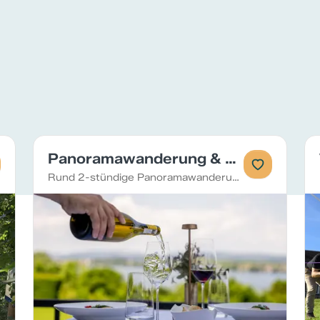
Panoramawanderung & Weinabend auf dem Lilienberg
Rund 2-stündige Panoramawanderung mit Blick auf Bodensee und Insel Reichenau, danach Apéro und Abendessen mit Weinbegleitung auf dem Lilienberg – ideal für Firmen und Gruppen, die Natur und Genuss verbinden möchten