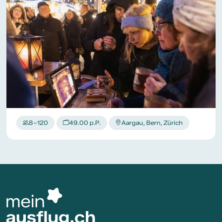
8–120
49.00 p.P.
Aargau, Bern, Zürich