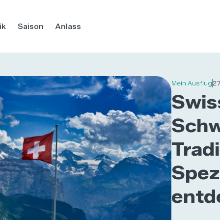
ik
Saison
Anlass
Mein Ausflug
27
Swis
Schw
Trad
Spezi
entd