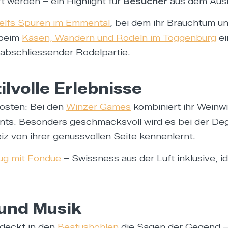
t werden – ein Highlight für
Besucher
aus dem Ausl
elfs Spuren im Emmental
, bei dem ihr Brauchtum un
 beim
Käsen, Wandern und Rodeln im Toggenburg
ei
abschliessender Rodelpartie.
lvolle Erlebnisse
osten: Bei den
Winzer Games
kombiniert ihr Weinwi
. Besonders geschmacksvoll wird es bei der Degus
iz von ihrer genussvollen Seite kennenlernt.
lug mit Fondue
– Swissness aus der Luft inklusive, id
 und Musik
tdeckt in den
Beatushöhlen
die Sagen der Gegend – 