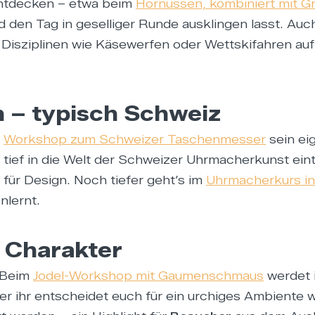
entdecken – etwa beim
Hornussen, kombiniert mit Gr
d den Tag in geselliger Runde ausklingen lasst. Auc
Disziplinen wie Käsewerfen oder Wettskifahren auf 
n – typisch Schweiz
m
Workshop zum Schweizer Taschenmesser
sein ei
tief in die Welt der Schweizer Uhrmacherkunst eint
 für Design. Noch tiefer geht’s im
Uhrmacherkurs in
nlernt.
m Charakter
: Beim
Jodel-Workshop mit Gaumenschmaus
werdet i
r ihr entscheidet euch für ein urchiges Ambiente 