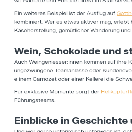
wo Raclette und Fondue direkt im Stall servier
Ein weiteres Beispiel ist der Ausflug auf
Gotth
kombiniert. Wer es etwas aktiver mag, erlebt
Käseherstellung, gemütlicher Wanderung und 
Wein, Schokolade und sti
Auch Weingeniesser:innen kommen auf ihre K
ungezwungene Teamanlässe oder Kundenevents
e inem Carnozet oder einer Kellerei die Schwe
Für exklusive Momente sorgt der
Helikopterf
Führungsteams.
Einblicke in Geschichte
Und wer gerne unterirdisch unterwegs ist, en