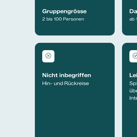
Gruppengrösse
Da
2 bis 100 Personen
ab 
Nicht inbegriffen
Le
Hin- und Rückreise
Spi
üb
Int