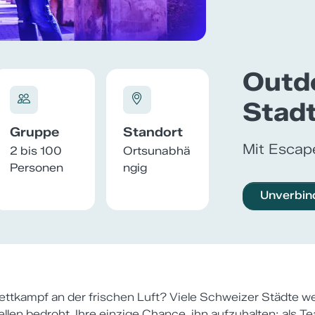
Outd
Stad
Gruppe
Standort
Mit Escap
2 bis 100
Ortsunabhä
Personen
ngig
Unverbin
Wettkampf an der frischen Luft? Viele Schweizer Städte 
llen bedroht. Ihre einzige Chance, ihn aufzuhalten: als T