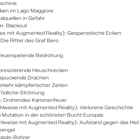
aschine
luken im Lago Maggiore
lquellen in Gefahr
an
: Blackout
se mit Augmented Reality): Gespenstische Ecken
Die Ritter des Graf Bero
 feuerspeiende Bedrohung
uoreszierende Heuschrecken
rspuckende Drachen
erkehr kämpferischer Zeiten
ödliche Strömung
n:
Drohendes Kanonenfeuer
lweise mit Augmented Reality): Verlorene Geschichte
a Mutation in der schönsten Bucht Europas
hlweise mit Augmented Reality): Aufstand gegen das Hei
eengel
rpedo-Bohrer