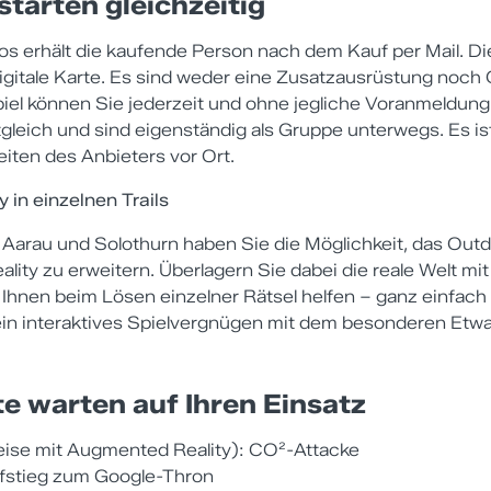
starten gleichzeitig
fos erhält die kaufende Person nach dem Kauf per Mail. Di
digitale Karte. Es sind weder eine Zusatzausrüstung noch
iel können Sie jederzeit und ohne jegliche Voranmeldung 
gleich und sind eigenständig als Gruppe unterwegs. Es is
eiten des Anbieters vor Ort.
 in einzelnen Trails
n, Aarau und Solothurn haben Sie die Möglichkeit, das Out
ity zu erweitern. Überlagern Sie dabei die reale Welt mit 
 Ihnen beim Lösen einzelner Rätsel helfen – ganz einfach
in interaktives Spielvergnügen mit dem besonderen Etwa
e warten auf Ihren Einsatz
ise mit Augmented Reality): CO²-Attacke
stieg zum Google-Thron