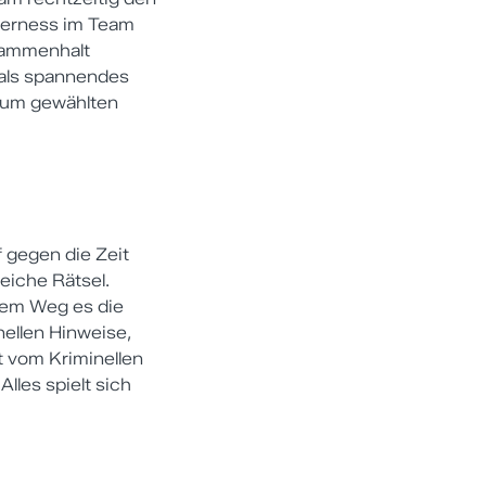
everness im Team
usammenhalt
 als spannendes
zum gewählten
 gegen die Zeit
iche Rätsel.
hem Weg es die
nellen Hinweise,
t vom Kriminellen
lles spielt sich