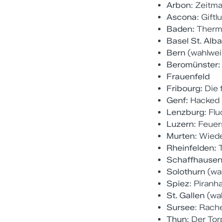
Arbon
: Zeitm
Ascona
: Gift
Baden:
Therma
Basel St. Alb
Bern
(wahlwei
Beromünster:
Frauenfeld
Fribourg:
Die
Genf:
Hacked
Lenzburg
: Fl
Luzern
: Feue
Murten
: Wied
Rheinfelden:
T
Schaffhause
Solothurn
(wah
Spiez
: Piranh
St. Gallen
(wa
Sursee
: Rach
Thun
: Der To