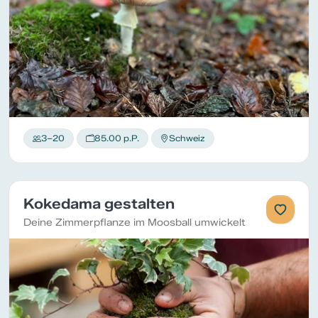
3–20
85.00 p.P.
Schweiz
Kokedama gestalten
Deine Zimmerpflanze im Moosball umwickelt