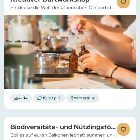
Entdecke die Welt der ätherischen Öle und stelle unter professioneller Anleitung natürliche Duftprodukte her. Ein kreatives Erlebnis für Freunde, Paare, Teams oder alle, die sich eine besondere Auszeit gönnen möchten.
4–14
115.00 p.P.
Winterthur
Biodiversitäts- und Nützlingsförderung
Soll es auf euren Balkonen lebhaft summen und flattern? Dann ist dieser Kurs genau das Richtige für euch.