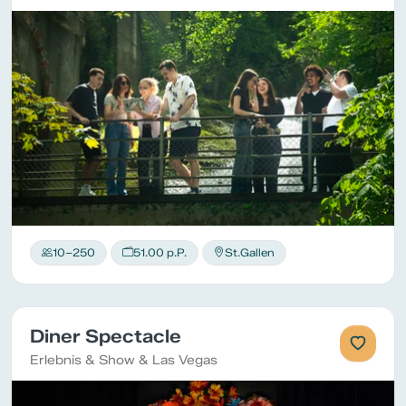
10–250
51.00 p.P.
St.Gallen
Diner Spectacle
Erlebnis & Show & Las Vegas