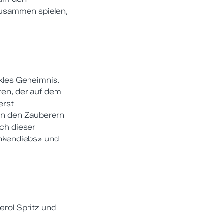
zusammen spielen,
nkles Geheimnis.
en, der auf dem
erst
en den Zauberern
och dieser
nkendiebs» und
erol Spritz und