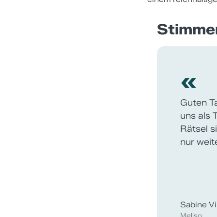
Stimme
«
Ein tolle
Dora Aeg
SECO