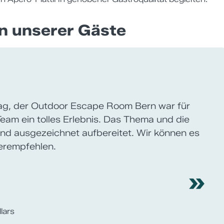
n unserer Gäste
s Erlebnis.
»
erter