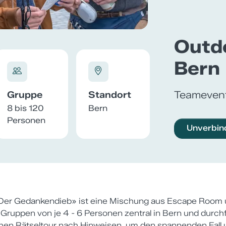
Outd
Bern
Teameven
Gruppe
Standort
8 bis 120
Bern
Personen
Unverbin
Der Gedankendieb» ist eine Mischung aus Escape Room u
in Gruppen von je 4 - 6 Personen zentral in Bern und durchf
chen Rätseltour nach Hinweisen, um den spannenden Fall