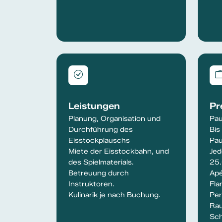
Leistungen
Pr
Planung, Organisation und
Pau
Durchführung des
Bis
Eisstockplauschs
Pau
Miete der Eisstockbahn, und
Jed
des Spielmaterials.
25
Betreuung durch
Apé
Instruktoren.
Fla
Kulinarik je nach Buchung.
Per
Rau
Sch