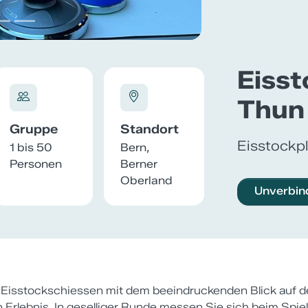
Eisst
Thun
Gruppe
Standort
Eisstockp
1 bis 50
Bern,
Personen
Berner
Oberland
Unverbin
n Eisstockschiessen mit dem beeindruckenden Blick auf 
Erlebnis. In geselliger Runde messen Sie sich beim Spiel