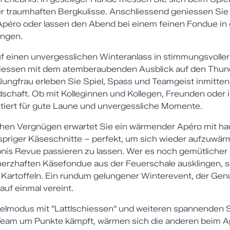
 traumhaften Bergkulisse. Anschliessend geniessen Sie
péro oder lassen den Abend bei einem feinen Fondue in
ingen.
uf einen unvergesslichen Winteranlass in stimmungsvolle
iessen mit dem atemberaubenden Ausblick auf den Thun
Jungfrau erleben Sie Spiel, Spass und Teamgeist inmitten
schaft. Ob mit Kolleginnen und Kollegen, Freunden oder i
ntiert für gute Laune und unvergessliche Momente.
chen Vergnügen erwartet Sie ein wärmender Apéro mit 
priger Käseschnitte – perfekt, um sich wieder aufzuwä
is Revue passieren zu lassen. Wer es noch gemütlicher 
erzhaften Käsefondue aus der Feuerschale ausklingen, se
 Kartoffeln. Ein rundum gelungener Winterevent, der Genu
auf einmal vereint.
pielmodus mit "Lattlschiessen" und weiteren spannenden S
eam um Punkte kämpft, wärmen sich die anderen beim A