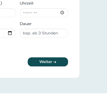
.)
Uhrzeit
Dauer
Weiter →