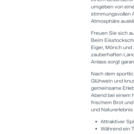
umgeben von einer
stimmungsvollen A
Atmosphäre auskl
Freuen Sie sich a
Beim Eisstocksch
Eiger, Mönch und 
zauberhaften Land
Anlass sorgt gara
Nach dem sportli
Glühwein und knus
gemeinsame Erlebn
Abend bei einem h
frischem Brot und
und Naturerlebnis 
Attraktiver S
Während ein T