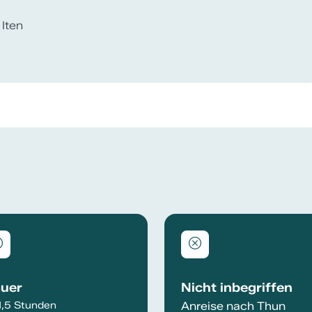
nig
allationen AG
uer
Nicht inbegriffen
1,5 Stunden
Anreise nach Thun