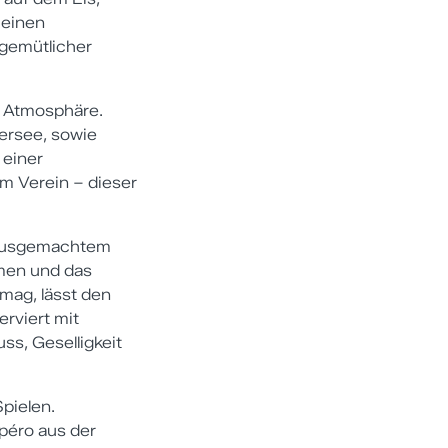
 einen
 gemütlicher
r Atmosphäre.
ersee, sowie
 einer
m Verein – dieser
hausgemachtem
rmen und das
mag, lässt den
rviert mit
ss, Geselligkeit
pielen.
péro aus der