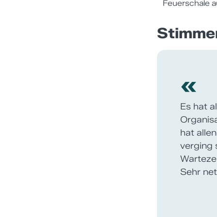
Feuerschale a
Stimme
«
Unser kl
wurde, w
zum voll
Eisstock
und kompe
Sportart
und Freude daran. Die
Vielen H