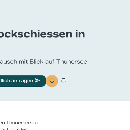
ockschiessen in
lausch mit Blick auf Thunersee
dlich anfragen
den Thunersee zu
 auf dem Eis,