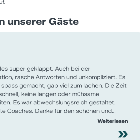
uf.
n unserer Gäste
einer Betriebsausflug von letzter Woche,
enn auch kurzfristig und spontan organisiert,
en Erfolg. Niemand von uns kennte zuvor das
schiessen. Dank der sehr guten, freundlichen
tenten Anleitung und Einführung in die
 hatten wir vom ersten Augenblick an Spass
s dank unserem super Guide.
Weiterlesen
»
erzlichen Dank! Kann ich nur weiterempfehlen.