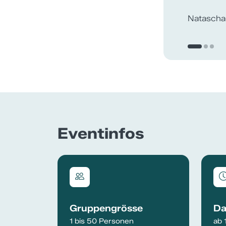
Daniel Kö
König Inst
Eventinfos
Gruppengrösse
Da
1 bis 50 Personen
ab 