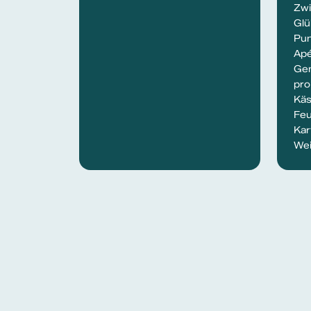
Zwi
Glü
Pun
Apé
Gen
pro
Käs
Feu
Kar
Wei