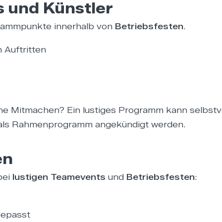
s und Künstler
ogrammpunkte innerhalb von
Betriebsfesten
.
Auftritten
e Mitmachen? Ein lustiges Programm kann selbstve
 als Rahmenprogramm angekündigt werden.
en
bei
lustigen Teamevents
und
Betriebsfesten
:
gepasst