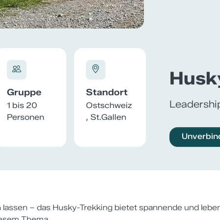
Husk
Gruppe
Standort
Leadershi
1 bis 20
Ostschweiz
Personen
, St.Gallen
Unverbin
 lassen – das Husky-Trekking bietet spannende und leb
iesem Thema.