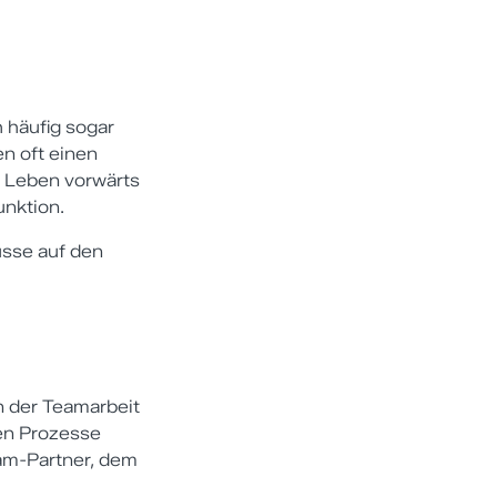
 häufig sogar
n oft einen
m Leben vorwärts
unktion.
üsse auf den
n der Teamarbeit
en Prozesse
am-Partner, dem