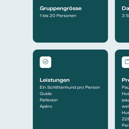
Gruppengrösse
Da
1 bis 20 Personen
3 S
Leistungen
Pr
Ein Schlittenhund pro Person
Pau
Guide
Hus
Refexion
pau
Apéro
wei
Hus
226
Per