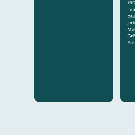
150
Tea
pau
jed
Mw
Grö
Anf