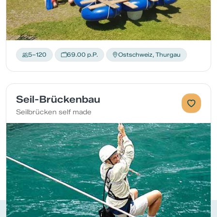
5–120
69.00 p.P.
Ostschweiz, Thurgau
Seil-Brückenbau
Seilbrücken self made