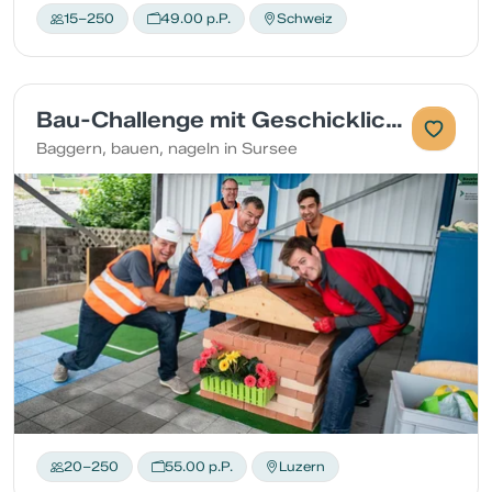
15–250
49.00 p.P.
Schweiz
Bau-Challenge mit Geschicklichkeits-Test
Baggern, bauen, nageln in Sursee
20–250
55.00 p.P.
Luzern