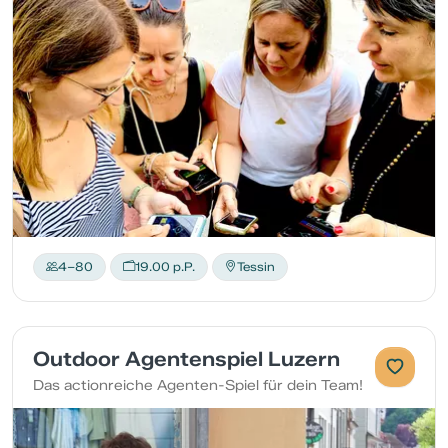
4–80
19.00 p.P.
Tessin
Outdoor Agentenspiel Luzern
Das actionreiche Agenten-Spiel für dein Team!