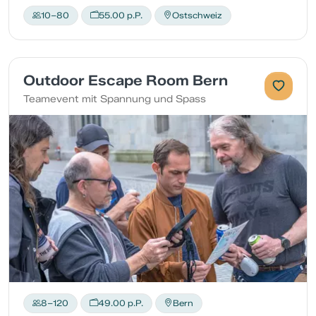
10–80
55.00 p.P.
Ostschweiz
Outdoor Escape Room Bern
Teamevent mit Spannung und Spass
8–120
49.00 p.P.
Bern